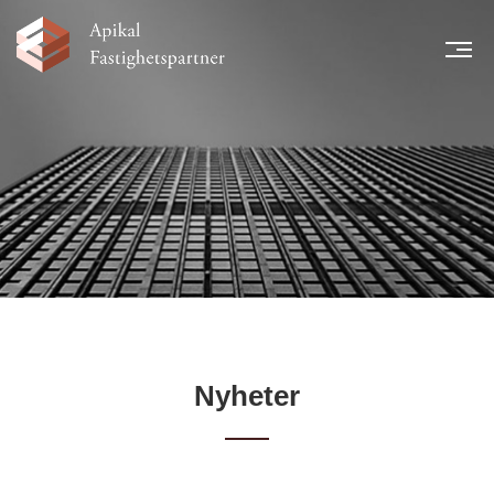
MEN
START
NYHETER
LÅNTAGARE
TEAM
LEGAL INFORMATION
FINANSIELL INFORMATION
KARRIÄR
KONTAKT
Nyheter