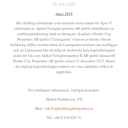
01 JULI 2022
Apex 2019
Det skriftliga förfarande som initierats inom ramen för Apex V
emitterade av Apikal Fastighetspartner AB (publ), beträffande en
samförståndslösning med en låntagare i konkurs (Nordic City
Properties AB (publ) (”Låntagaren”)) har nu avslutats. Om en
förlikning träffas innebär detta att Låntagarens konkurs ska nedläggas
och att Låntagaren blir skyldig att återbetala hela kapitalbeloppet
under det lån som Apikal Fastighetspartner II AB (publ) lämnat till
Nordic City Properties AB (publ), senast 31 december 2023. Ränta
ska utgå på kapitalbeloppet endast om vissa särskilda villkor är
uppfyllda.
För ytterligare information, vänligen kontakta:
Martin Fredriksson, VD
Mejl:
info@apikalfastighetspartner.se
Tel: +46 8 410 026 31