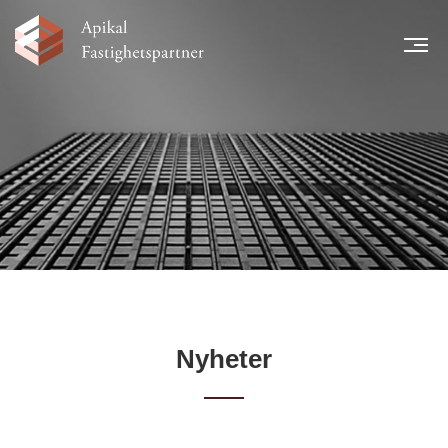
MEN
START
NYHETER
LÅNTAGARE
TEAM
LEGAL INFORMATION
FINANSIELL INFORMATION
KARRIÄR
KONTAKT
Nyheter