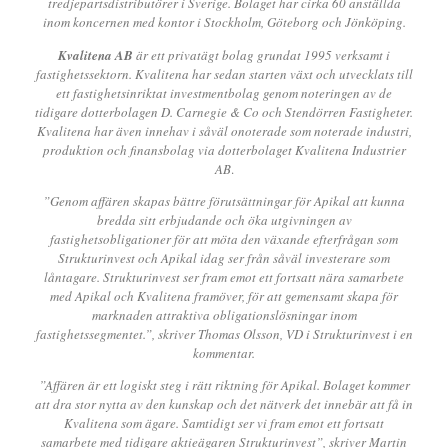
tredjepartsdistributörer i Sverige. Bolaget har cirka 60 anställda
inom koncernen med kontor i Stockholm, Göteborg och Jönköping.
Kvalitena AB
är ett privatägt bolag grundat 1995 verksamt i
fastighetssektorn. Kvalitena har sedan starten växt och utvecklats till
ett fastighetsinriktat investmentbolag genom noteringen av de
tidigare dotterbolagen D. Carnegie & Co och Stendörren Fastigheter.
Kvalitena har även innehav i såväl onoterade som noterade industri,
produktion och finansbolag via dotterbolaget Kvalitena Industrier
AB
.
”Genom affären skapas bättre förutsättningar för Apikal att kunna
bredda sitt erbjudande och öka utgivningen av
fastighetsobligationer för att möta den växande efterfrågan som
Strukturinvest och Apikal idag ser från såväl investerare som
låntagare. Strukturinvest ser fram emot ett fortsatt nära samarbete
med Apikal och Kvalitena framöver, för att gemensamt skapa för
marknaden attraktiva obligationslösningar inom
fastighetssegmentet.”, skriver Thomas Olsson, VD i Strukturinvest i en
kommentar.
”Affären är ett logiskt steg i rätt riktning för Apikal. Bolaget kommer
att dra stor nytta av den kunskap och det nätverk det innebär att få in
Kvalitena som ägare. Samtidigt ser vi fram emot ett fortsatt
samarbete med tidigare aktieägaren Strukturinvest”, skriver Martin