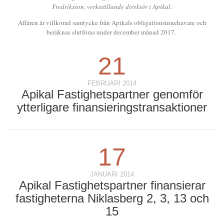
Fredriksson, verkställande direktör i Apikal.
Affären är villkorad samtycke från Apikals obligationsinnehavare och
beräknas slutföras under december månad 2017.
21
FEBRUARI 2014
Apikal Fastighetspartner genomför
ytterligare finansieringstransaktioner
17
JANUARI 2014
Apikal Fastighetspartner finansierar
fastigheterna Niklasberg 2, 3, 13 och
15