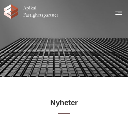
MEN
START
NYHETER
LÅNTAGARE
TEAM
LEGAL INFORMATION
FINANSIELL INFORMATION
KARRIÄR
KONTAKT
Nyheter