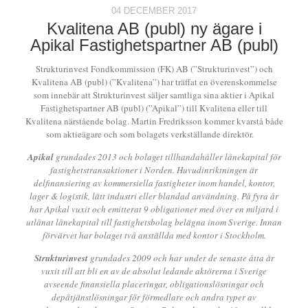
04 DECEMBER 2017
Kvalitena AB (publ) ny ägare i
Apikal Fastighetspartner AB (publ)
Strukturinvest Fondkommission (FK) AB (”Strukturinvest”) och
Kvalitena AB (publ) (”Kvalitena”) har träffat en överenskommelse
som innebär att Strukturinvest säljer samtliga sina aktier i Apikal
Fastighetspartner AB (publ) (”Apikal”) till Kvalitena eller till
Kvalitena närstående bolag. Martin Fredriksson kommer kvarstå både
som aktieägare och som bolagets verkställande direktör.
Apikal
grundades 2013 och bolaget tillhandahåller lånekapital för
fastighetstransaktioner i Norden. Huvudinriktningen är
delfinansiering av kommersiella fastigheter inom handel, kontor,
lager & logistik, lätt industri eller blandad användning. På fyra år
har Apikal
vuxit och emitterat 9 obligationer med över en miljard i
utlånat lånekapital till fastighetsbolag belägna inom Sverige. Innan
förvärvet har bolaget två anställda med kontor i Stockholm.
Strukturinvest
grundades 2009 och har under de senaste åtta år
vuxit till att bli en av de absolut ledande aktörerna i Sverige
avseende finansiella placeringar, obligationslösningar och
depåtjänstlösningar för förmedlare och andra typer av