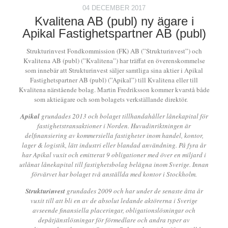
04 DECEMBER 2017
Kvalitena AB (publ) ny ägare i
Apikal Fastighetspartner AB (publ)
Strukturinvest Fondkommission (FK) AB (”Strukturinvest”) och
Kvalitena AB (publ) (”Kvalitena”) har träffat en överenskommelse
som innebär att Strukturinvest säljer samtliga sina aktier i Apikal
Fastighetspartner AB (publ) (”Apikal”) till Kvalitena eller till
Kvalitena närstående bolag. Martin Fredriksson kommer kvarstå både
som aktieägare och som bolagets verkställande direktör.
Apikal
grundades 2013 och bolaget tillhandahåller lånekapital för
fastighetstransaktioner i Norden. Huvudinriktningen är
delfinansiering av kommersiella fastigheter inom handel, kontor,
lager & logistik, lätt industri eller blandad användning. På fyra år
har Apikal
vuxit och emitterat 9 obligationer med över en miljard i
utlånat lånekapital till fastighetsbolag belägna inom Sverige. Innan
förvärvet har bolaget två anställda med kontor i Stockholm.
Strukturinvest
grundades 2009 och har under de senaste åtta år
vuxit till att bli en av de absolut ledande aktörerna i Sverige
avseende finansiella placeringar, obligationslösningar och
depåtjänstlösningar för förmedlare och andra typer av