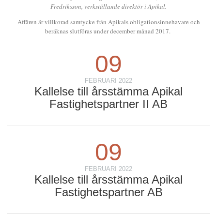
Fredriksson, verkställande direktör i Apikal.
Affären är villkorad samtycke från Apikals obligationsinnehavare och
beräknas slutföras under december månad 2017.
09
FEBRUARI 2022
Kallelse till årsstämma Apikal
Fastighetspartner II AB
09
FEBRUARI 2022
Kallelse till årsstämma Apikal
Fastighetspartner AB