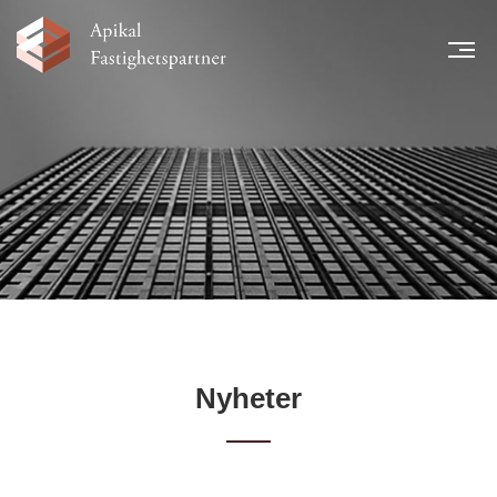
MEN
START
NYHETER
LÅNTAGARE
TEAM
LEGAL INFORMATION
FINANSIELL INFORMATION
KARRIÄR
KONTAKT
Nyheter