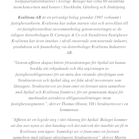
tredjepartsdistributörer i Sverige. Bolaget har cirka 60 anställda
inom koncernen med kontor i Stockholm, Göteborg och Jönköping.
Kvalitena AB
är ett privatägt bolag grundat 1995 verksamt i
fastighetssektorn. Kvalitena har sedan starten växt och utvecklats till
ett fastighetsinriktat investmentbolag genom noteringen av de
tidigare dotterbolagen D. Carnegie & Co och Stendörren Fastigheter.
Kvalitena har även innehav i såväl onoterade som noterade industri,
produktion och finansbolag via dotterbolaget Kvalitena Industrier
AB
.
”Genom affären skapas bättre förutsättningar för Apikal att kunna
bredda sitt erbjudande och öka utgivningen av
fastighetsobligationer för att möta den växande efterfrågan som
Strukturinvest och Apikal idag ser från såväl investerare som
låntagare. Strukturinvest ser fram emot ett fortsatt nära samarbete
med Apikal och Kvalitena framöver, för att gemensamt skapa för
marknaden attraktiva obligationslösningar inom
fastighetssegmentet.”, skriver Thomas Olsson, VD i Strukturinvest i en
kommentar.
”Affären är ett logiskt steg i rätt riktning för Apikal. Bolaget kommer
att dra stor nytta av den kunskap och det nätverk det innebär att få in
Kvalitena som ägare. Samtidigt ser vi fram emot ett fortsatt
samarbete med tidigare aktieägaren Strukturinvest”, skriver Martin