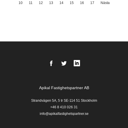
10
11
12
13
14
15
16
17
Nästa
Facebook
Twitter
LinkedIn
Apikal Fastighetspartner AB
Strandvägen 5A, 5 tr SE-114 51 Stockholm
+46 8 410 026 31
info@apikalfastighetspartner.se