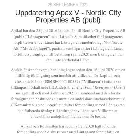
29 SEPTEMBER 2021
Uppdatering Apex V - Nordic City
Properties AB (publ)
Apikal har den 25 juni 2016 lämnat lån till Nordic City Properties AB
Låntagaren
Lånet
(publ) (”
” och ”
”). Som säkerhet för Låntagarens
förpliktelser under Lånet har Låntagarens moderbolag, NFF Nordic
Moderbolaget
AB (”
”), pantsatt samtliga aktier i Låntagaren. Lånet
förföll ursprungligen till betalning i juni 2020 men Låntagaren har
ännu inte återbetalat Lånet.
Andelslånsinnehavarna har i omgångar sedan den 16 juni 2020 om en
tillfällig förlängning som innebär att villkoren för kapital- och
Villkoren
vinstandelslånen (ISIN SE0007100557) (”
”) fortsatt ska
tillämpas i förhållande till Andelslånen efter
Final Repayment Date
(i
nuläget till och med 3 oktober 2021). I samband med den första
förlängningen beslutades att inrätta en andelslånsinnehavarkommitté
Kommittén
(”
”) med uppgift att delta i förhandlingar med Låntagaren
och förbereda förslag till ändringar av Lånet och Villkoren att
underställas andelslånsinnehavarna för beslut.
Apikal och Kommittén har sedan våren 2020 haft löpande
förhandlingar och diskussioner med Låntagaren för att hitta en