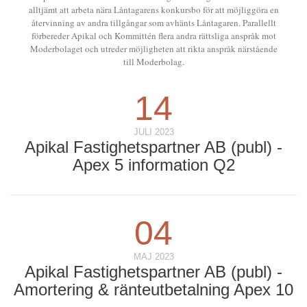
alltjämt att arbeta nära Låntagarens konkursbo för att möjliggöra en
återvinning av andra tillgångar som avhänts Låntagaren. Parallellt
förbereder Apikal och Kommittén flera andra rättsliga anspråk mot
Moderbolaget och utreder möjligheten att rikta anspråk närstående
till Moderbolag.
14
JULI 2023
Apikal Fastighetspartner AB (publ) -
Apex 5 information Q2
04
MAJ 2023
Apikal Fastighetspartner AB (publ) -
Amortering & ränteutbetalning Apex 10