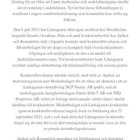
lösning för att tillse att Lånet återbetalas och andelslånsägarna återfår
sin investering i andelslånen. Tyvärr har dessa förhandlingar ej
resulterat i någon samförståndslösning som kommittén kan ställa sig
bakom.
Den 6 juli 2021 har Låntagaren efter egen ansökan hos Stockholms
tingsrätt försatts i konkurs. Från och med konkursutbrottet har Apikal
och Kommittén stått i löpande kontakt med konkursförvaltaren och
Moderbolaget för att skapa en komplett bild över konkursboets
tillgångar och möjligheten att driva in medel till
Andelslånsinnehavarna. Vid konkursutbrottet hade Låntagaren
avyttrat samtliga dotterbolag till närståendebolag och externa parter.
Konkursförvaltaren inledde initialt, med stöd av Apikal, en
återvinningstalan mot Moderbolaget för att tillse att aktierna i ett av
Låntagarens dotterbolag NCP Nordic AB (publ), och de
underliggande fastighetsbolagen Farsta Sillö 5 AB och VSQ
Properties AB, (eller ett belopp motsvarande värdet därav) skulle
återföras till konkursboet. Moderbolaget och Låntagarens konkursbo
(genom konkursförvaltaren) ingick dock en förlikning den 21
september 2021, och i och med detta har Låntagarens konkursbo
åtagit sig att inte driva en återvinningstalan avseende vissa av den
avyttrade dotterbolagsaktierna.
Apikal och Kommittén motsätter sig förlikningen och fortsätter