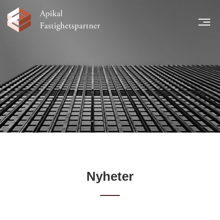
MEN
START
NYHETER
LÅNTAGARE
TEAM
LEGAL INFORMATION
FINANSIELL INFORMATION
KARRIÄR
KONTAKT
Nyheter