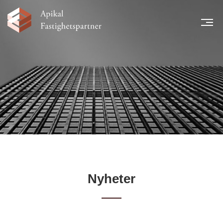
MEN
START
NYHETER
LÅNTAGARE
TEAM
LEGAL INFORMATION
FINANSIELL INFORMATION
KARRIÄR
KONTAKT
Nyheter