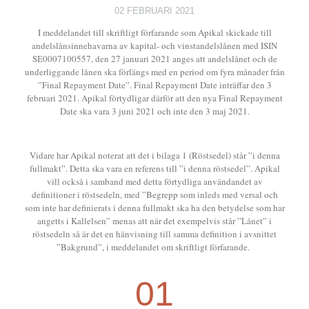
02 FEBRUARI 2021
I meddelandet till skriftligt förfarande som Apikal skickade till
andelslånsinnehavarna av kapital- och vinstandelslånen med ISIN
SE0007100557, den 27 januari 2021 anges att andelslånet och de
underliggande lånen ska förlängs med en period om fyra månader från
”Final Repayment Date”. Final Repayment Date inträffar den 3
februari 2021. Apikal förtydligar därför att den nya Final Repayment
Date ska vara 3 juni 2021 och inte den 3 maj 2021.
Vidare har Apikal noterat att det i bilaga 1 (Röstsedel) står ”i denna
fullmakt”. Detta ska vara en referens till ”i denna röstsedel”. Apikal
vill också i samband med detta förtydliga användandet av
definitioner i röstsedeln, med ”Begrepp som inleds med versal och
som inte har definierats i denna fullmakt ska ha den betydelse som har
angetts i Kallelsen” menas att när det exempelvis står ”Lånet” i
röstsedeln så är det en hänvisning till samma definition i avsnittet
”Bakgrund”, i meddelandet om skriftligt förfarande.
01