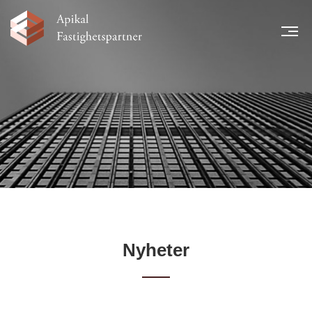
MEN
START
NYHETER
LÅNTAGARE
TEAM
LEGAL INFORMATION
FINANSIELL INFORMATION
KARRIÄR
KONTAKT
Nyheter